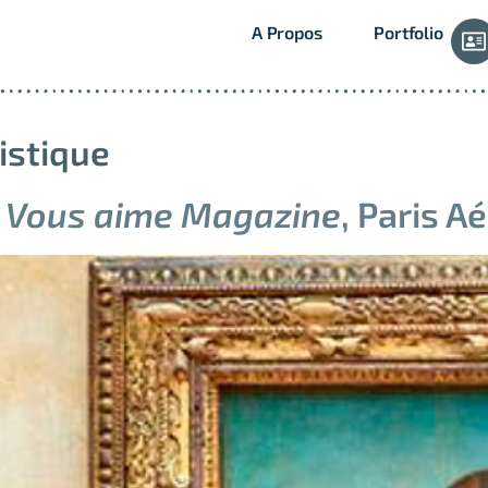
A Propos
Portfolio
tistique
s Vous aime Magazine
, Paris A